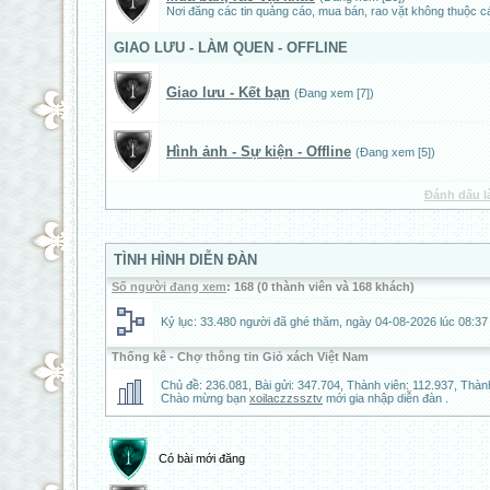
Nơi đăng các tin quảng cáo, mua bán, rao vặt không thuộc c
GIAO LƯU - LÀM QUEN - OFFLINE
Giao lưu - Kết bạn
(Đang xem [7])
Hình ảnh - Sự kiện - Offline
(Đang xem [5])
Đánh dấu l
TÌNH HÌNH DIỄN ĐÀN
Số người đang xem
: 168 (0 thành viên và 168 khách)
Kỷ lục: 33.480 người đã ghé thăm, ngày 04-08-2026 lúc 08:37
Thống kê - Chợ thông tin Giỏ xách Việt Nam
Chủ đề: 236.081, Bài gửi: 347.704, Thành viên: 112.937,
Thành
Chào mừng bạn
xoilaczzssztv
mới gia nhập diễn đàn .
Có bài mới đăng