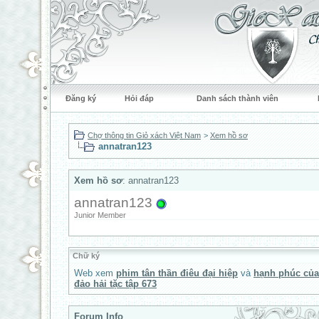
Đăng ký
Hỏi đáp
Danh sách thành viên
Chợ thông tin Giỏ xách Việt Nam
>
Xem hồ sơ
annatran123
Xem hồ sơ
: annatran123
annatran123
Junior Member
Chữ ký
Web xem
phim tân thần điêu đại hiệp
và
hạnh phúc của
đảo hải tặc tập 673
Forum Info