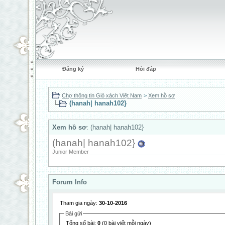
Đăng ký
Hỏi đáp
Chợ thông tin Giỏ xách Việt Nam
>
Xem hồ sơ
(hanah| hanah102}
Xem hồ sơ
: (hanah| hanah102}
(hanah| hanah102}
Junior Member
Forum Info
Tham gia ngày:
30-10-2016
Bài gửi
Tổng số bài:
0
(0 bài viết mỗi ngày)