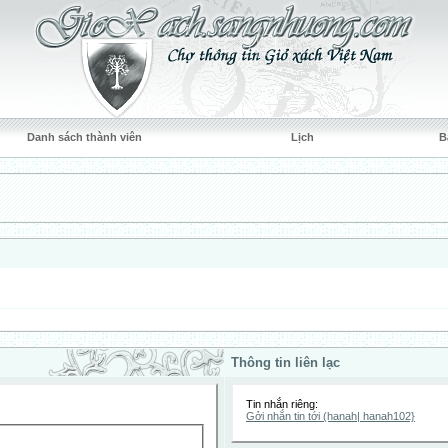
Danh sách thành viên
Lịch
B
Thông tin liên lạc
Tin nhắn riêng:
Gởi nhắn tin tới (hanah| hanah102}