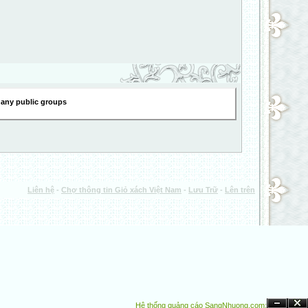
 any public groups
Liên hệ
-
Chợ thông tin Giỏ xách Việt Nam
-
Lưu Trữ
-
Lên trên
Hệ thống quảng cáo SangNhuong.com;