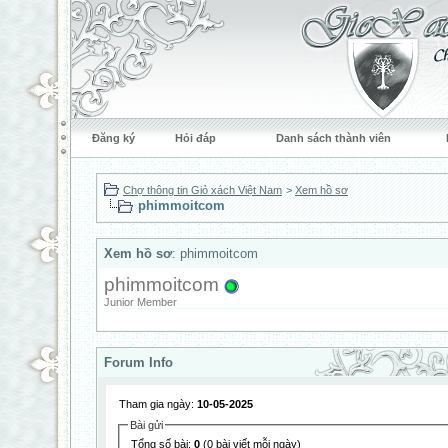
Đăng ký
Hỏi đáp
Danh sách thành viên
Chợ thông tin Giỏ xách Việt Nam
>
Xem hồ sơ
phimmoitcom
Xem hồ sơ
: phimmoitcom
phimmoitcom
Junior Member
Forum Info
Tham gia ngày:
10-05-2025
Bài gửi
Tổng số bài:
0
(0 bài viết mỗi ngày)