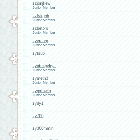
zzjonjkew
Junior Member
zzfvkghh
Junior Member
zzbetpro
Junior Member
zyvraorg
Junior Member
zytsubi
zyqtukpykyc
Junior Member
zymeth3
Junior Member
zygxfbwfo
Junior Member
zydy1
zy700
zy300mmin