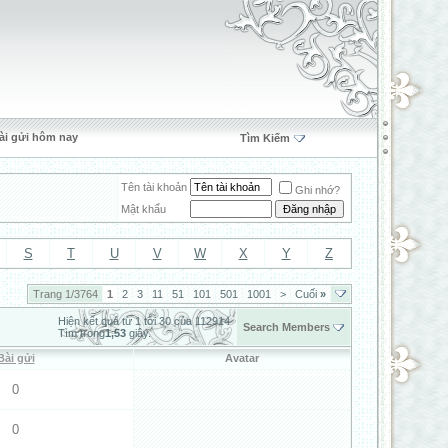
ài gửi hôm nay
Tìm Kiếm
Tên tài khoản
Ghi nhớ?
Mật khẩu
S
T
U
V
W
X
Y
Z
Trang 1/3764
1
2
3
11
51
101
501
1001
>
Cuối
»
Hiện kết quả từ 1 tới 30 của 112914
Search Members
Tìm trong
1,53
giây.
Bài gửi
Avatar
0
0