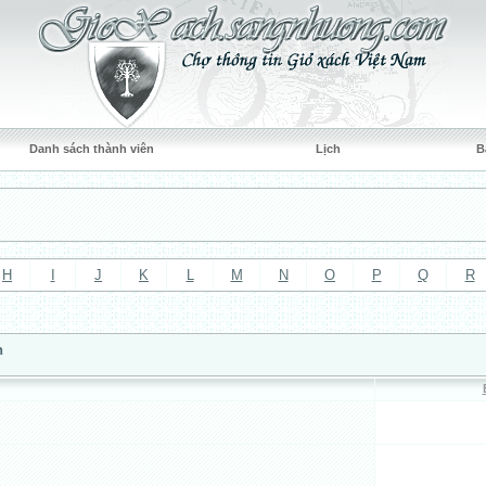
Danh sách thành viên
Lịch
B
H
I
J
K
L
M
N
O
P
Q
R
n