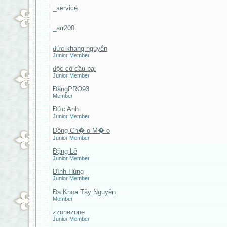
_service
_arr200
đức khang nguyễn
Junior Member
độc cô cầu bại
Junior Member
ĐăngPRO93
Member
Đức Anh
Junior Member
Đồng Ch� o M� o
Junior Member
Đặng Lê
Junior Member
Đình Hùng
Junior Member
Đa Khoa Tây Nguyên
Member
zzonezone
Junior Member