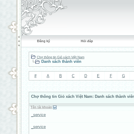
Đăng ký
Hỏi đáp
Chợ thông tin Giỏ xách Việt Nam
Danh sách thành viên
#
A
B
C
D
E
F
G
Chợ thông tin Giỏ xách Việt Nam: Danh sách thành viê
Tên tài khoản
_service
_service