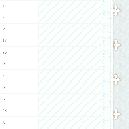
0
0
4
17
76
3
0
3
7
43
0